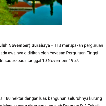
epuluh November) Surabaya
– ITS merupakan perguruan
 pada awalnya didirikan oleh Yayasan Perguruan Tinggi
 Nitisastro pada tanggal 10 November 1957.
as 180 hektar dengan luas bangunan seluruhnya kurang
pus Manyar yang dipergunakan oleh Program D-3 Teknik