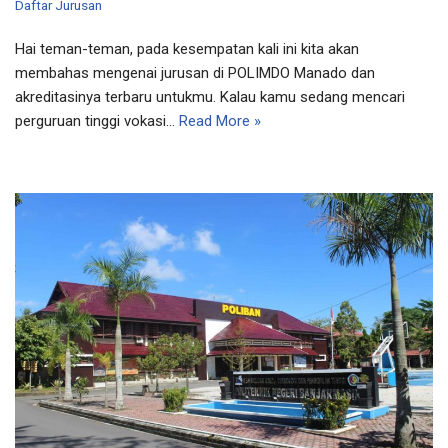
Daftar Jurusan
Hai teman-teman, pada kesempatan kali ini kita akan
membahas mengenai jurusan di POLIMDO Manado dan
akreditasinya terbaru untukmu. Kalau kamu sedang mencari
perguruan tinggi vokasi…
Read More »