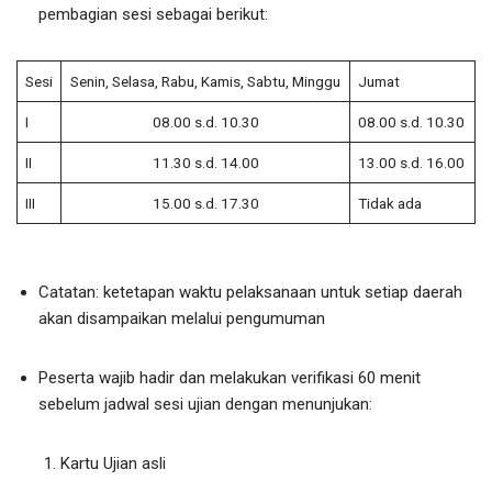
pembagian sesi sebagai berikut:
Sesi
Senin, Selasa, Rabu, Kamis, Sabtu, Minggu
Jumat
I
08.00 s.d. 10.30
08.00 s.d. 10.30
II
11.30 s.d. 14.00
13.00 s.d. 16.00
III
15.00 s.d. 17.30
Tidak ada
Catatan: ketetapan waktu pelaksanaan untuk setiap daerah
akan disampaikan melalui pengumuman
Peserta wajib hadir dan melakukan verifikasi 60 menit
sebelum jadwal sesi ujian dengan menunjukan:
Kartu Ujian asli