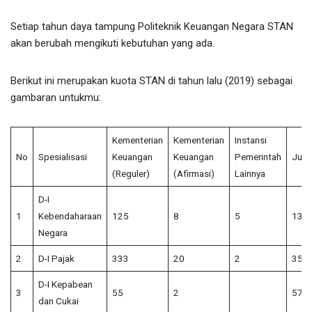
Setiap tahun daya tampung Politeknik Keuangan Negara STAN
akan berubah mengikuti kebutuhan yang ada.
Berikut ini merupakan kuota STAN di tahun lalu (2019) sebagai
gambaran untukmu:
Kementerian
Kementerian
Instansi
No
Spesialisasi
Keuangan
Keuangan
Pemerintah
Juml
(Reguler)
(Afirmasi)
Lainnya
D-I
1
Kebendaharaan
125
8
5
138
Negara
2
D-I Pajak
333
20
2
355
D-I Kepabean
3
55
2
57
dan Cukai