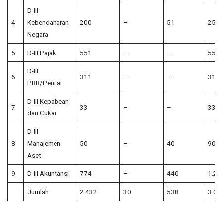
D-III
4
Kebendaharan
200
–
51
251
Negara
5
D-III Pajak
551
–
–
551
D-III
6
311
–
–
311
PBB/Penilai
D-III Kepabean
7
33
–
–
33
dan Cukai
D-III
8
Manajemen
50
–
40
90
Aset
9
D-III Akuntansi
774
–
440
1.21
Jumlah
2.432
30
538
3.00