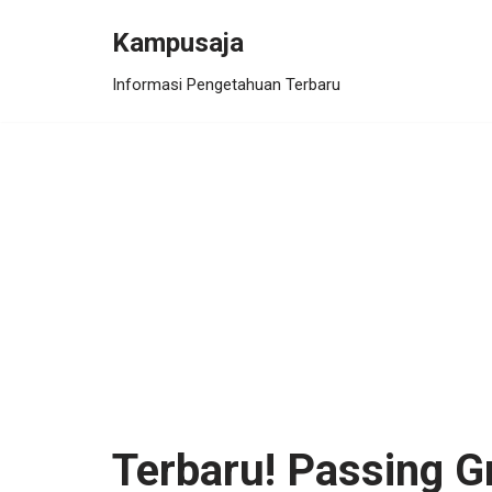
Kampusaja
Skip
Informasi Pengetahuan Terbaru
to
content
Terbaru! Passing G