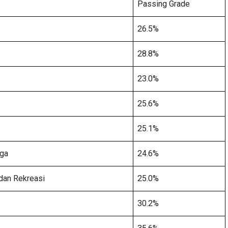
Passing Grade
26.5%
28.8%
23.0%
25.6%
25.1%
rga
24.6%
dan Rekreasi
25.0%
30.2%