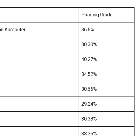
Passing Grade
dan Komputer
36.6%
30.30%
40.27%
34.52%
30.66%
29.24%
30.38%
33.35%