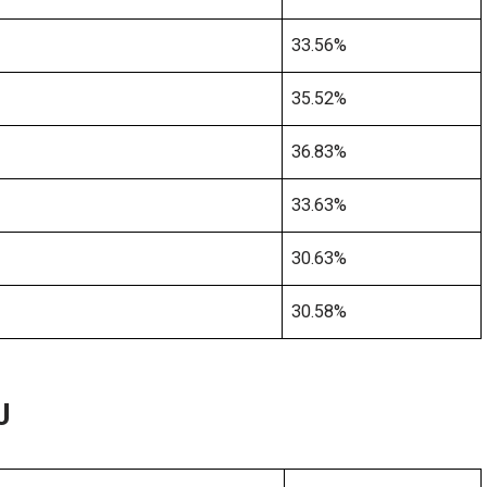
33.56%
35.52%
36.83%
33.63%
30.63%
30.58%
J