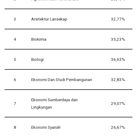
3
Arsitektur Lansekap
32,77%
4
Biokimia
35,23%
5
Biologi
36,63%
6
Ekonomi Dan Studi Pembangunan
32,83%
Ekonomi Sumberdaya dan
7
29,07%
Lingkungan
8
Ekonomi Syariah
26,67%