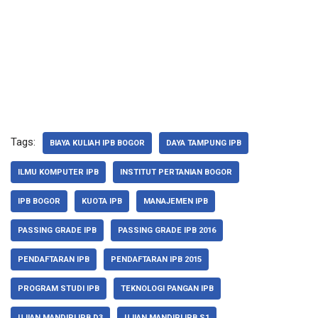
Tags:
BIAYA KULIAH IPB BOGOR
DAYA TAMPUNG IPB
ILMU KOMPUTER IPB
INSTITUT PERTANIAN BOGOR
IPB BOGOR
KUOTA IPB
MANAJEMEN IPB
PASSING GRADE IPB
PASSING GRADE IPB 2016
PENDAFTARAN IPB
PENDAFTARAN IPB 2015
PROGRAM STUDI IPB
TEKNOLOGI PANGAN IPB
UJIAN MANDIRI IPB D3
UJIAN MANDIRI IPB S1