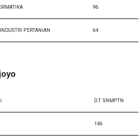
FORMATIKA
96
INDUSTRI PERTANIAN
64
joyo
i
D.T. SNMPTN
146