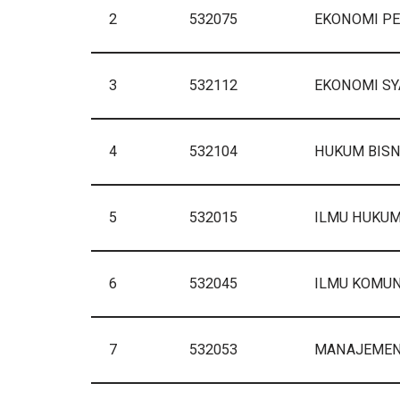
2
532075
EKONOMI P
3
532112
EKONOMI SY
4
532104
HUKUM BISN
5
532015
ILMU HUKU
6
532045
ILMU KOMUN
7
532053
MANAJEME