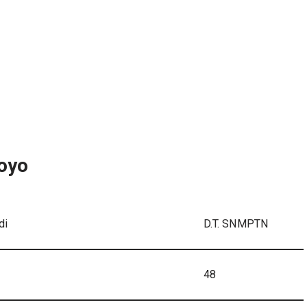
joyo
di
D.T. SNMPTN
48