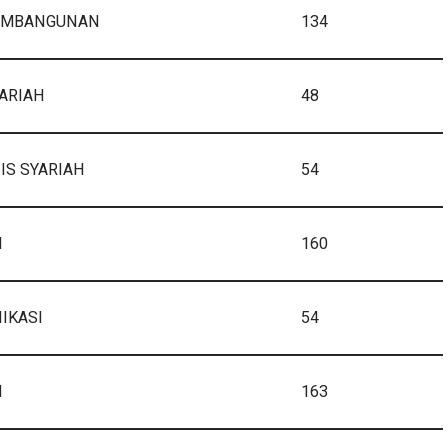
EMBANGUNAN
134
ARIAH
48
IS SYARIAH
54
M
160
IKASI
54
N
163