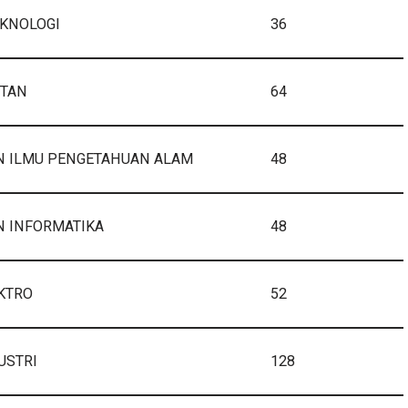
KNOLOGI
36
UTAN
64
N ILMU PENGETAHUAN ALAM
48
N INFORMATIKA
48
KTRO
52
USTRI
128