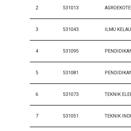
2
531013
AGROEKOTE
3
531043
ILMU KELA
4
531095
PENDIDIKA
5
531081
PENDIDIKA
6
531073
TEKNIK ELE
7
531051
TEKNIK IND