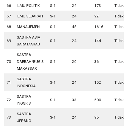
66
ILMU POLITIK
S-1
24
173
Tidak A
67
ILMU SEJARAH
S-1
24
92
Tidak A
68
MANAJEMEN
S-1
48
1616
Tidak A
SASTRA ASIA
69
S-1
24
144
Tidak A
BARAT/ARAB
SASTRA
70
DAERAH/BUGIS
S-1
20
36
Tidak A
MAKASSAR
SASTRA
71
S-1
24
152
Tidak A
INDONESIA
SASTRA
72
S-1
33
500
Tidak A
INGGRIS
SASTRA
73
S-1
24
95
Tidak A
JEPANG