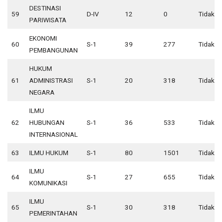
DESTINASI
59
D-IV
12
0
Tidak A
PARIWISATA
EKONOMI
60
S-1
39
277
Tidak A
PEMBANGUNAN
HUKUM
61
ADMINISTRASI
S-1
20
318
Tidak A
NEGARA
ILMU
62
HUBUNGAN
S-1
36
533
Tidak A
INTERNASIONAL
63
ILMU HUKUM
S-1
80
1501
Tidak A
ILMU
64
S-1
27
655
Tidak A
KOMUNIKASI
ILMU
65
S-1
30
318
Tidak A
PEMERINTAHAN