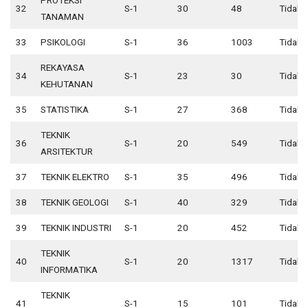
32
S-1
30
48
Tidak 
TANAMAN
33
PSIKOLOGI
S-1
36
1003
Tidak 
REKAYASA
34
S-1
23
30
Tidak 
KEHUTANAN
35
STATISTIKA
S-1
27
368
Tidak 
TEKNIK
36
S-1
20
549
Tidak 
ARSITEKTUR
37
TEKNIK ELEKTRO
S-1
35
496
Tidak 
38
TEKNIK GEOLOGI
S-1
40
329
Tidak 
39
TEKNIK INDUSTRI
S-1
20
452
Tidak 
TEKNIK
40
S-1
20
1317
Tidak 
INFORMATIKA
TEKNIK
41
S-1
15
101
Tidak 