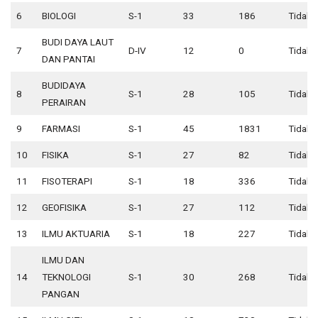
6
BIOLOGI
S-1
33
186
Tidak 
BUDI DAYA LAUT
7
D-IV
12
0
Tidak 
DAN PANTAI
BUDIDAYA
8
S-1
28
105
Tidak 
PERAIRAN
9
FARMASI
S-1
45
1831
Tidak 
10
FISIKA
S-1
27
82
Tidak 
11
FISOTERAPI
S-1
18
336
Tidak 
12
GEOFISIKA
S-1
27
112
Tidak 
13
ILMU AKTUARIA
S-1
18
227
Tidak 
ILMU DAN
14
TEKNOLOGI
S-1
30
268
Tidak 
PANGAN