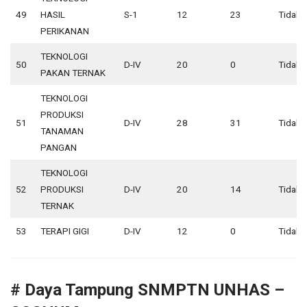
49
HASIL
S-1
12
23
Tidak 
PERIKANAN
TEKNOLOGI
50
D-IV
20
0
Tidak 
PAKAN TERNAK
TEKNOLOGI
PRODUKSI
51
D-IV
28
31
Tidak 
TANAMAN
PANGAN
TEKNOLOGI
52
PRODUKSI
D-IV
20
14
Tidak 
TERNAK
53
TERAPI GIGI
D-IV
12
0
Tidak 
# Daya Tampung SNMPTN UNHAS –