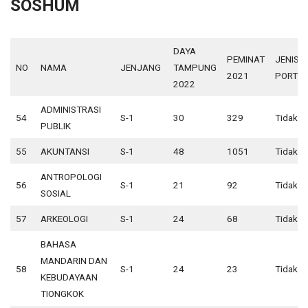
SOSHUM
DAYA
PEMINAT
JENIS
NO
NAMA
JENJANG
TAMPUNG
2021
PORTOF
2022
ADMINISTRASI
54
S-1
30
329
Tidak A
PUBLIK
55
AKUNTANSI
S-1
48
1051
Tidak A
ANTROPOLOGI
56
S-1
21
92
Tidak A
SOSIAL
57
ARKEOLOGI
S-1
24
68
Tidak A
BAHASA
MANDARIN DAN
58
S-1
24
23
Tidak A
KEBUDAYAAN
TIONGKOK