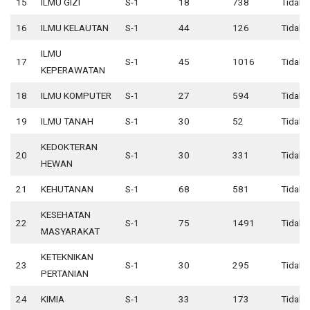
15
ILMU GIZI
S-1
18
738
Tidak 
16
ILMU KELAUTAN
S-1
44
126
Tidak 
ILMU
17
S-1
45
1016
Tidak 
KEPERAWATAN
18
ILMU KOMPUTER
S-1
27
594
Tidak 
19
ILMU TANAH
S-1
30
52
Tidak 
KEDOKTERAN
20
S-1
30
331
Tidak 
HEWAN
21
KEHUTANAN
S-1
68
581
Tidak 
KESEHATAN
22
S-1
75
1491
Tidak 
MASYARAKAT
KETEKNIKAN
23
S-1
30
295
Tidak 
PERTANIAN
24
KIMIA
S-1
33
173
Tidak 