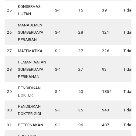
KONSERVASI
25
S-1
15
39
Tidak 
HUTAN
MANAJEMEN
26
SUMBERDAYA
S-1
28
121
Tidak 
PERAIRAN
27
MATEMATIKA
S-1
27
226
Tidak 
PEMANFAATAN
28
SUMBERDAYA
S-1
27
93
Tidak 
PERIKANAN
PENDIDIKAN
29
S-1
50
1854
Tidak 
DOKTER
PENDIDIKAN
30
S-1
35
943
Tidak 
DOKTER GIGI
31
PETERNAKAN
S-1
96
407
Tidak 
PROTEKSI