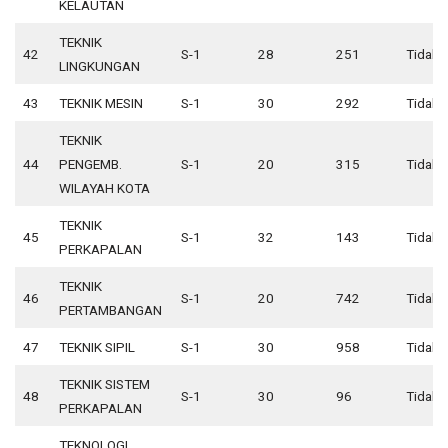
KELAUTAN
TEKNIK
42
S-1
28
251
Tidak 
LINGKUNGAN
43
TEKNIK MESIN
S-1
30
292
Tidak 
TEKNIK
44
PENGEMB.
S-1
20
315
Tidak 
WILAYAH KOTA
TEKNIK
45
S-1
32
143
Tidak 
PERKAPALAN
TEKNIK
46
S-1
20
742
Tidak 
PERTAMBANGAN
47
TEKNIK SIPIL
S-1
30
958
Tidak 
TEKNIK SISTEM
48
S-1
30
96
Tidak 
PERKAPALAN
TEKNOLOGI