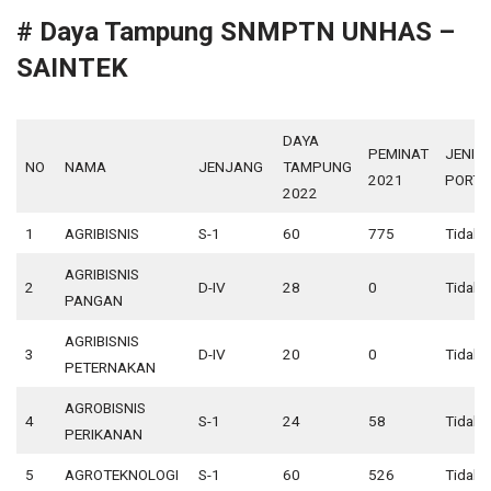
# Daya Tampung SNMPTN UNHAS –
SAINTEK
DAYA
PEMINAT
JENIS
NO
NAMA
JENJANG
TAMPUNG
2021
PORTO
2022
1
AGRIBISNIS
S-1
60
775
Tidak 
AGRIBISNIS
2
D-IV
28
0
Tidak 
PANGAN
AGRIBISNIS
3
D-IV
20
0
Tidak 
PETERNAKAN
AGROBISNIS
4
S-1
24
58
Tidak 
PERIKANAN
5
AGROTEKNOLOGI
S-1
60
526
Tidak 