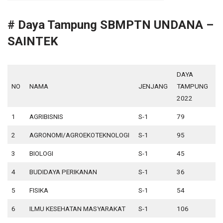
# Daya Tampung SBMPTN UNDANA –
SAINTEK
DAYA
P
NO
NAMA
JENJANG
TAMPUNG
2
2022
1
AGRIBISNIS
S-1
79
2
2
AGRONOMI/AGROEKOTEKNOLOGI
S-1
95
2
3
BIOLOGI
S-1
45
1
4
BUDIDAYA PERIKANAN
S-1
36
1
5
FISIKA
S-1
54
5
6
ILMU KESEHATAN MASYARAKAT
S-1
106
1