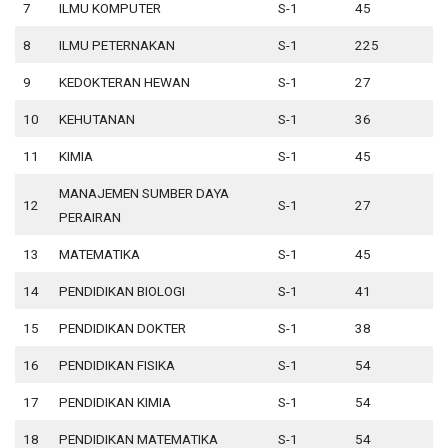
7
ILMU KOMPUTER
S-1
45
8
8
ILMU PETERNAKAN
S-1
225
3
9
KEDOKTERAN HEWAN
S-1
27
2
10
KEHUTANAN
S-1
36
2
11
KIMIA
S-1
45
5
MANAJEMEN SUMBER DAYA
12
S-1
27
8
PERAIRAN
13
MATEMATIKA
S-1
45
1
14
PENDIDIKAN BIOLOGI
S-1
41
2
15
PENDIDIKAN DOKTER
S-1
38
7
16
PENDIDIKAN FISIKA
S-1
54
1
17
PENDIDIKAN KIMIA
S-1
54
8
18
PENDIDIKAN MATEMATIKA
S-1
54
1