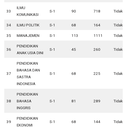
ILMU
33
S-1
90
718
Tidak A
KOMUNIKASI
34
ILMU POLITIK
S-1
68
164
Tidak A
35
MANAJEMEN
S-1
113
1111
Tidak A
PENDIDIKAN
36
S-1
45
260
Tidak A
ANAK USIA DINI
PENDIDIKAN
BAHASA DAN
37
S-1
68
225
Tidak A
SASTRA
INDONESIA
PENDIDIKAN
38
BAHASA
S-1
81
289
Tidak A
INGGRIS
PENDIDIKAN
39
S-1
68
144
Tidak A
EKONOMI