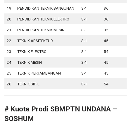
19
PENDIDIKAN TEKNIK BANGUNAN
S-1
36
6
20
PENDIDIKAN TEKNIK ELEKTRO
S-1
36
7
21
PENDIDIKAN TEKNIK MESIN
S-1
32
7
22
TEKNIK ARSITEKTUR
S-1
45
2
23
TEKNIK ELEKTRO
S-1
54
2
24
TEKNIK MESIN
S-1
45
1
25
TEKNIK PERTAMBANGAN
S-1
45
1
26
TEKNIK SIPIL
S-1
54
7
# Kuota Prodi SBMPTN UNDANA –
SOSHUM