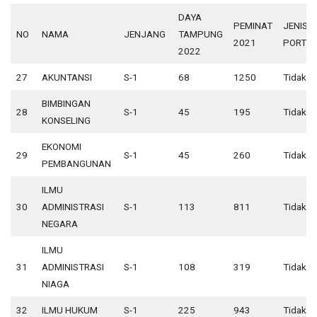
DAYA
PEMINAT
JENIS
NO
NAMA
JENJANG
TAMPUNG
2021
PORTOF
2022
27
AKUNTANSI
S-1
68
1250
Tidak A
BIMBINGAN
28
S-1
45
195
Tidak A
KONSELING
EKONOMI
29
S-1
45
260
Tidak A
PEMBANGUNAN
ILMU
30
ADMINISTRASI
S-1
113
811
Tidak A
NEGARA
ILMU
31
ADMINISTRASI
S-1
108
319
Tidak A
NIAGA
32
ILMU HUKUM
S-1
225
943
Tidak A