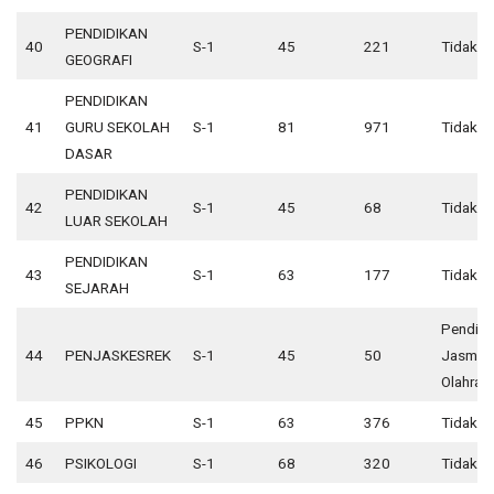
PENDIDIKAN
40
S-1
45
221
Tidak A
GEOGRAFI
PENDIDIKAN
41
GURU SEKOLAH
S-1
81
971
Tidak A
DASAR
PENDIDIKAN
42
S-1
45
68
Tidak A
LUAR SEKOLAH
PENDIDIKAN
43
S-1
63
177
Tidak A
SEJARAH
Pendidi
44
PENJASKESREK
S-1
45
50
Jasmani
Olahrag
45
PPKN
S-1
63
376
Tidak A
46
PSIKOLOGI
S-1
68
320
Tidak A