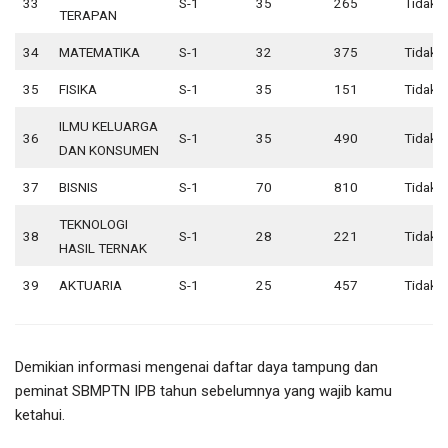
33
S-1
35
265
Tidak 
TERAPAN
34
MATEMATIKA
S-1
32
375
Tidak 
35
FISIKA
S-1
35
151
Tidak 
ILMU KELUARGA
36
S-1
35
490
Tidak 
DAN KONSUMEN
37
BISNIS
S-1
70
810
Tidak 
TEKNOLOGI
38
S-1
28
221
Tidak 
HASIL TERNAK
39
AKTUARIA
S-1
25
457
Tidak 
Demikian informasi mengenai daftar daya tampung dan
peminat SBMPTN IPB tahun sebelumnya yang wajib kamu
ketahui.