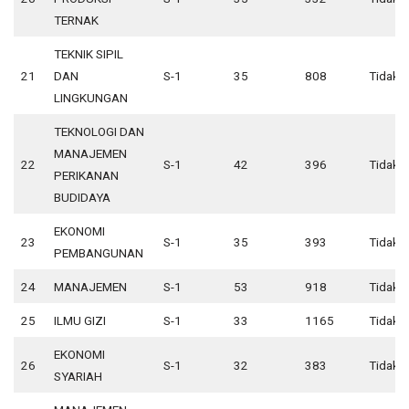
TERNAK
TEKNIK SIPIL
21
DAN
S-1
35
808
Tidak 
LINGKUNGAN
TEKNOLOGI DAN
MANAJEMEN
22
S-1
42
396
Tidak 
PERIKANAN
BUDIDAYA
EKONOMI
23
S-1
35
393
Tidak 
PEMBANGUNAN
24
MANAJEMEN
S-1
53
918
Tidak 
25
ILMU GIZI
S-1
33
1165
Tidak 
EKONOMI
26
S-1
32
383
Tidak 
SYARIAH