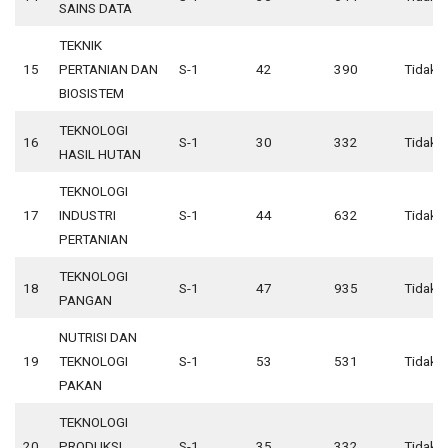
SAINS DATA
TEKNIK
15
PERTANIAN DAN
S-1
42
390
Tidak 
BIOSISTEM
TEKNOLOGI
16
S-1
30
332
Tidak 
HASIL HUTAN
TEKNOLOGI
17
INDUSTRI
S-1
44
632
Tidak 
PERTANIAN
TEKNOLOGI
18
S-1
47
935
Tidak 
PANGAN
NUTRISI DAN
19
TEKNOLOGI
S-1
53
531
Tidak 
PAKAN
TEKNOLOGI
20
PRODUKSI
S-1
35
332
Tidak 