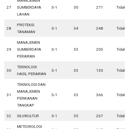
MANAJEMEN
27
SUMBERDAYA
S-1
30
271
Tidak 
LAHAN
PROTEKSI
28
S-1
34
248
Tidak 
TANAMAN
MANAJEMEN
29
SUMBERDAYA
S-1
33
203
Tidak 
PERAIRAN
TEKNOLOGI
30
S-1
33
130
Tidak 
HASIL PERAIRAN
TEKNOLOGI DAN
MANAJEMEN
31
S-1
33
366
Tidak 
PERIKANAN
TANGKAP
32
SILVIKULTUR
S-1
35
267
Tidak 
METEOROLOGI