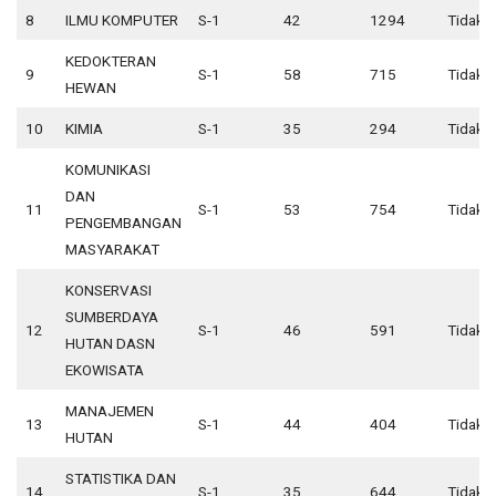
8
ILMU KOMPUTER
S-1
42
1294
Tidak 
KEDOKTERAN
9
S-1
58
715
Tidak 
HEWAN
10
KIMIA
S-1
35
294
Tidak 
KOMUNIKASI
DAN
11
S-1
53
754
Tidak 
PENGEMBANGAN
MASYARAKAT
KONSERVASI
SUMBERDAYA
12
S-1
46
591
Tidak 
HUTAN DASN
EKOWISATA
MANAJEMEN
13
S-1
44
404
Tidak 
HUTAN
STATISTIKA DAN
14
S-1
35
644
Tidak 