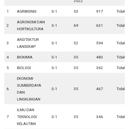
2022
1
AGRIBISNIS
S-1
53
917
Tidak 
AGRONOMI DAN
2
S-1
69
631
Tidak 
HORTIKULTURA
ARSITEKTUR
3
S-1
32
594
Tidak 
LANSEKAP
4
BIOKIMIA
S-1
35
483
Tidak 
5
BIOLOGI
S-1
35
362
Tidak 
EKONOMI
SUMBERDAYA
6
S-1
35
467
Tidak 
DAN
LINGKUNGAN
ILMU DAN
7
TEKNOLOGI
S-1
35
346
Tidak 
KELAUTAN