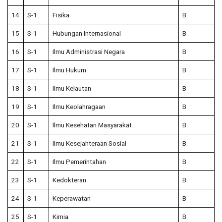
14
S-1
Fisika
B
15
S-1
Hubungan Internasional
B
16
S-1
Ilmu Administrasi Negara
B
17
S-1
Ilmu Hukum
B
18
S-1
Ilmu Kelautan
B
19
S-1
Ilmu Keolahragaan
B
20
S-1
Ilmu Kesehatan Masyarakat
B
21
S-1
Ilmu Kesejahteraan Sosial
B
22
S-1
Ilmu Pemerintahan
B
23
S-1
Kedokteran
B
24
S-1
Keperawatan
B
25
S-1
Kimia
B