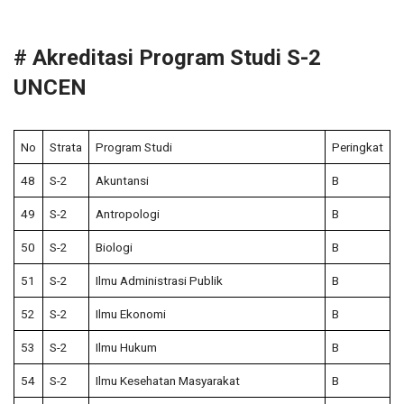
# Akreditasi Program Studi S-2
UNCEN
No
Strata
Program Studi
Peringkat
48
S-2
Akuntansi
B
49
S-2
Antropologi
B
50
S-2
Biologi
B
51
S-2
Ilmu Administrasi Publik
B
52
S-2
Ilmu Ekonomi
B
53
S-2
Ilmu Hukum
B
54
S-2
Ilmu Kesehatan Masyarakat
B