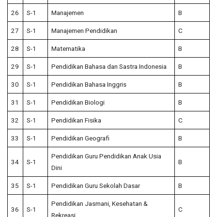
26
S-1
Manajemen
B
27
S-1
Manajemen Pendidikan
C
28
S-1
Matematika
B
29
S-1
Pendidikan Bahasa dan Sastra Indonesia
B
30
S-1
Pendidikan Bahasa Inggris
B
31
S-1
Pendidikan Biologi
B
32
S-1
Pendidikan Fisika
C
33
S-1
Pendidikan Geografi
B
Pendidikan Guru Pendidikan Anak Usia
34
S-1
B
Dini
35
S-1
Pendidikan Guru Sekolah Dasar
B
Pendidikan Jasmani, Kesehatan &
36
S-1
C
Rekreasi