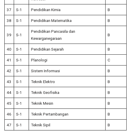
37
S-1
Pendidikan Kimia
B
38
S-1
Pendidikan Matematika
B
Pendidikan Pancasila dan
39
S-1
B
Kewarganegaraan
40
S-1
Pendidikan Sejarah
B
41
S-1
Planologi
C
42
S-1
Sistem Informasi
B
43
S-1
Teknik Elektro
B
44
S-1
Teknik Geofisika
B
45
S-1
Teknik Mesin
B
46
S-1
Teknik Pertambangan
B
47
S-1
Teknik Sipil
B