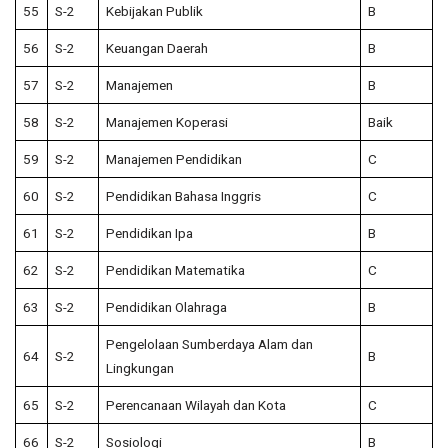
55
S-2
Kebijakan Publik
B
56
S-2
Keuangan Daerah
B
57
S-2
Manajemen
B
58
S-2
Manajemen Koperasi
Baik
59
S-2
Manajemen Pendidikan
C
60
S-2
Pendidikan Bahasa Inggris
C
61
S-2
Pendidikan Ipa
B
62
S-2
Pendidikan Matematika
C
63
S-2
Pendidikan Olahraga
B
Pengelolaan Sumberdaya Alam dan
64
S-2
B
Lingkungan
65
S-2
Perencanaan Wilayah dan Kota
C
66
S-2
Sosiologi
B