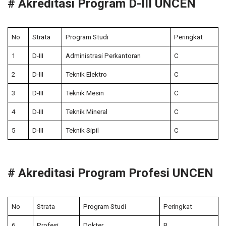
# Akreditasi Program D-III UNCEN
No
Strata
Program Studi
Peringkat
1
D-III
Administrasi Perkantoran
C
2
D-III
Teknik Elektro
C
3
D-III
Teknik Mesin
C
4
D-III
Teknik Mineral
C
5
D-III
Teknik Sipil
C
# Akreditasi Program Profesi UNCEN
No
Strata
Program Studi
Peringkat
6
Profesi
Dokter
B