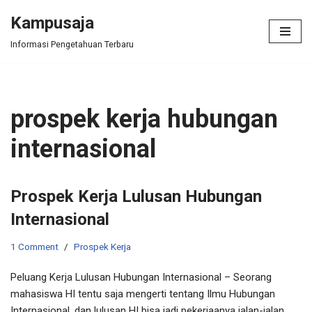
Kampusaja
Skip
Informasi Pengetahuan Terbaru
to
content
prospek kerja hubungan
internasional
Prospek Kerja Lulusan Hubungan
Internasional
1 Comment
Prospek Kerja
Peluang Kerja Lulusan Hubungan Internasional – Seorang
mahasiswa HI tentu saja mengerti tentang Ilmu Hubungan
Internasional, dan lulusan HI bisa jadi pekerjaanya jalan-jalan