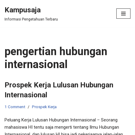
Kampusaja
Skip
Informasi Pengetahuan Terbaru
to
content
pengertian hubungan
internasional
Prospek Kerja Lulusan Hubungan
Internasional
1 Comment
Prospek Kerja
Peluang Kerja Lulusan Hubungan Internasional – Seorang
mahasiswa HI tentu saja mengerti tentang Ilmu Hubungan
Internasional, dan lulusan HI bisa jadi pekerjaanya jalan-jalan