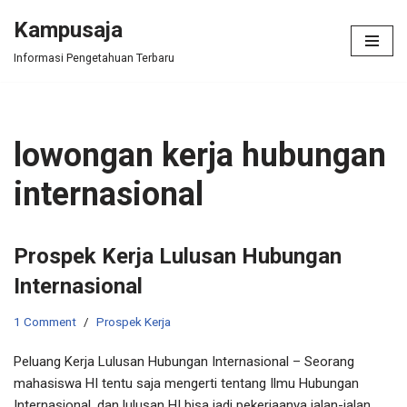
Kampusaja
Skip
Informasi Pengetahuan Terbaru
to
content
lowongan kerja hubungan
internasional
Prospek Kerja Lulusan Hubungan
Internasional
1 Comment
Prospek Kerja
Peluang Kerja Lulusan Hubungan Internasional – Seorang
mahasiswa HI tentu saja mengerti tentang Ilmu Hubungan
Internasional, dan lulusan HI bisa jadi pekerjaanya jalan-jalan