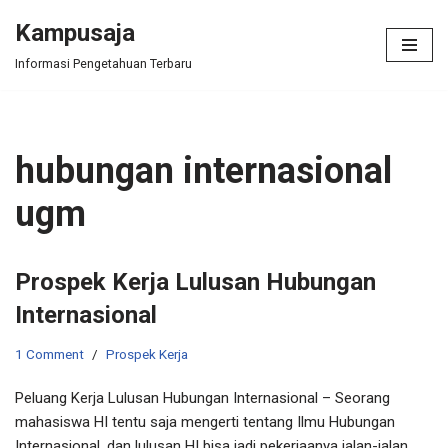
Kampusaja
Skip
Informasi Pengetahuan Terbaru
to
content
hubungan internasional
ugm
Prospek Kerja Lulusan Hubungan
Internasional
1 Comment
Prospek Kerja
Peluang Kerja Lulusan Hubungan Internasional – Seorang
mahasiswa HI tentu saja mengerti tentang Ilmu Hubungan
Internasional, dan lulusan HI bisa jadi pekerjaanya jalan-jalan