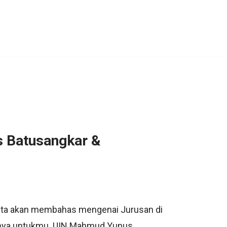
s Batusangkar &
 kita akan membahas mengenai Jurusan di
inya untukmu. UIN Mahmud Yunus