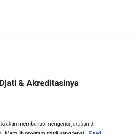
jati & Akreditasinya
 kita akan membahas mengenai jurusan di
ru. Memilih program studi yang tepat…
Read