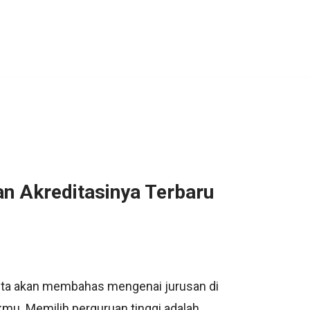
an Akreditasinya Terbaru
 kita akan membahas mengenai jurusan di
kmu. Memilih perguruan tinggi adalah