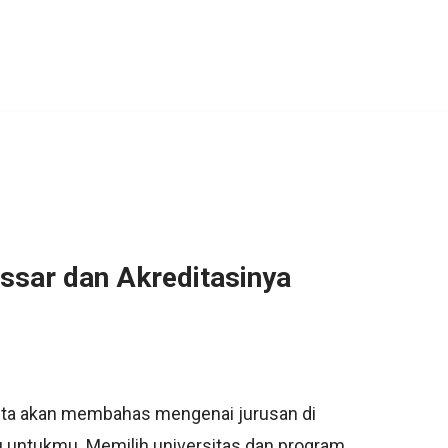
ssar dan Akreditasinya
 kita akan membahas mengenai jurusan di
u untukmu. Memilih universitas dan program